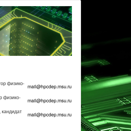
ор физико-
mail@hpcdep.msu.ru
р физико-
mail@hpcdep.msu.ru
 кандидат
mail@hpcdep.msu.ru