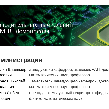
зводительных вычислений
М.В. Ломоносова
министрация
елин Владимир
Заведующий кафедрой, академик РАН, докт
исович
математических наук, профессор
рнов Николай
Заместитель заведующего кафедрой, докто
олаевич
математических наук, профессор
мов Любен
преподаватель, ученый секретарь кафедры,
нович
физико-математических наук