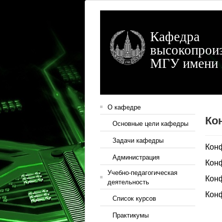
Кафедра
высокопрои
МГУ имени 
О кафедре
Ко
Основные цели кафедры
Задачи кафедры
Конф
Администрация
Конф
Учебно-педагогическая
Конф
деятельность
Конф
Список курсов
Практикумы